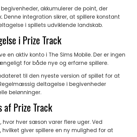
e begivenheder, akkumulerer de point, der
 Denne integration sikrer, at spillere konstant
tagelse i spillets udviklende landskab.
gelse i Prize Track
ave en aktiv konto i The Sims Mobile. Der er ingen
gængeligt for både nye og erfarne spillere.
pdateret til den nyeste version af spillet for at
ck. Regelmæssig deltagelse i begivenheder
lle belønninger.
s af Prize Track
, hvor hver sæson varer flere uger. Ved
 hvilket giver spillere en ny mulighed for at