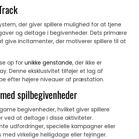
Track
stem, der giver spillere mulighed for at tjene
pgaver og deltage i begivenheder. Dets primære
 give incitamenter, der motiverer spillere til at
åse op for
unikke genstande
, der ikke er
Denne eksklusivitet tilføjer et lag af
be efter højere niveauer af præstation.
 med spilbegivenheder
in-game begivenheder, hvilket giver spillere
 ved at deltage i disse aktiviteter.
e udfordringer, specielle kampagner eller
d virkelige helligdage eller fejringer.