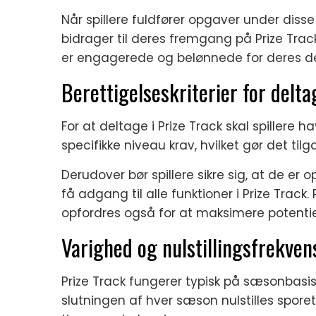
Når spillere fuldfører opgaver under diss
bidrager til deres fremgang på Prize Track.
er engagerede og belønnede for deres del
Berettigelseskriterier for delta
For at deltage i Prize Track skal spillere h
specifikke niveau krav, hvilket gør det til
Derudover bør spillere sikre sig, at de er o
få adgang til alle funktioner i Prize Tra
opfordres også for at maksimere potentie
Varighed og nulstillingsfrekven
Prize Track fungerer typisk på sæsonbasis
slutningen af hver sæson nulstilles sporet,