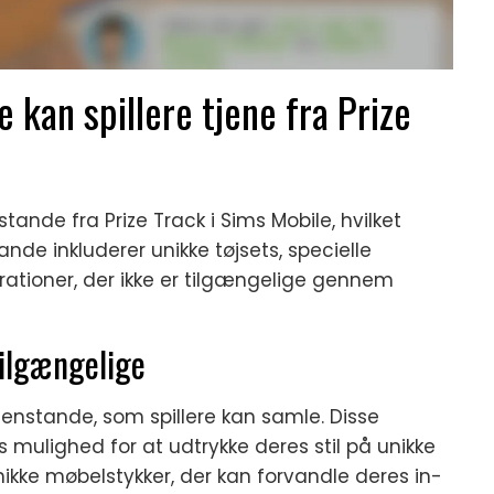
 kan spillere tjene fra Prize
tande fra Prize Track i Sims Mobile, hvilket
ande inkluderer unikke tøjsets, specielle
ationer, der ikke er tilgængelige gennem
tilgængelige
 genstande, som spillere kan samle. Disse
ms mulighed for at udtrykke deres stil på unikke
ikke møbelstykker, der kan forvandle deres in-