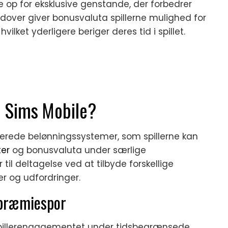
e op for eksklusive genstande, der forbedrer
over giver bonusvaluta spillerne mulighed for
vilket yderligere beriger deres tid i spillet.
i Sims Mobile?
rerede belønningssystemer, som spillerne kan
ter
og bonusvaluta under særlige
 til deltagelse ved at tilbyde forskellige
er og udfordringer.
tpræmiespor
 spillerengagementet under tidsbegrænsede