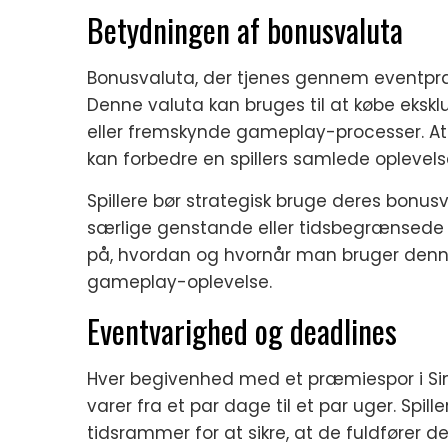
Betydningen af bonusvaluta
Bonusvaluta, der tjenes gennem eventpræ
Denne valuta kan bruges til at købe ekskl
eller fremskynde gameplay-processer. A
kan forbedre en spillers samlede oplevelse
Spillere bør strategisk bruge deres bonus
særlige genstande eller tidsbegrænsede
på, hvordan og hvornår man bruger denne
gameplay-oplevelse.
Eventvarighed og deadlines
Hver begivenhed med et præmiespor i Sims
varer fra et par dage til et par uger. S
tidsrammer for at sikre, at de fuldfører 