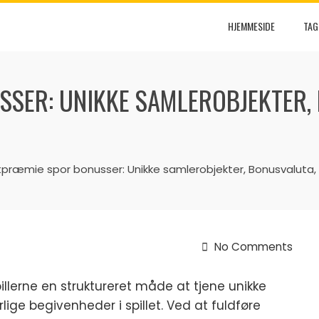
HJEMMESIDE
TAG
SER: UNIKKE SAMLEROBJEKTER,
præmie spor bonusser: Unikke samlerobjekter, Bonusvaluta,
No Comments
illerne en struktureret måde at tjene unikke
ge begivenheder i spillet. Ved at fuldføre