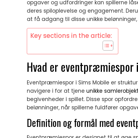
opgaver og udfordringer kan spillerne lås
deres spiloplevelse og engagement. Derud
at få adgang til disse unikke belønninger, h
Key sections in the article:
Hvad er eventpræmiespor 
Eventpræmiespor i Sims Mobile er struktu
navigere i for at tjene
unikke samlerobjek
begivenheder i spillet. Disse spor opfordrer
belønninger, når spillerne fuldfører opgav
Definition og formål med even
Eventpræmiespor er designet til at øge