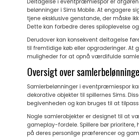
Deltagelse i eventpræmiespor er afgørend
belønninger i Sims Mobile. At engagere si
tjene eksklusive genstande, der måske ik
Dette kan forbedre deres spiloplevelse og
Derudover kan konsekvent deltagelse før
til fremtidige køb eller opgraderinger. At 
muligheder for at opnå værdifulde samler
Oversigt over samlerbelønning
Samlerbelønninger i eventpræmiespor kan 
dekorative objekter til spillernes Sims. Di
begivenheden og kan bruges til at tilpas
Nogle samlerobjekter er designet til at v
gameplay-fordele. Spillere bør prioritere,
på deres personlige præferencer og ga