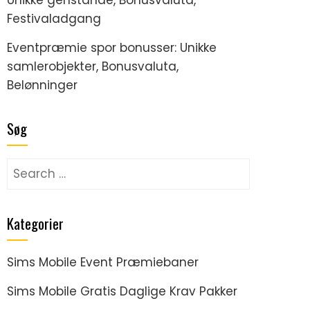
Festivaladgang
Eventpræmie spor bonusser: Unikke
samlerobjekter, Bonusvaluta,
Belønninger
Søg
Search
for:
Kategorier
Sims Mobile Event Præmiebaner
Sims Mobile Gratis Daglige Krav Pakker