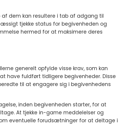
 af dem kan resultere i tab af adgang til
lmæssigt tjekke status for begivenheden og
mmelse hermed for at maksimere deres
llerne generelt opfylde visse krav, som kan
 at have fuldført tidligere begivenheder. Disse
forberedte til at engagere sig i begivenhedens
ltagelse, inden begivenheden starter, for at
eltage. At tjekke in-game meddelelser og
 om eventuelle forudsætninger for at deltage i