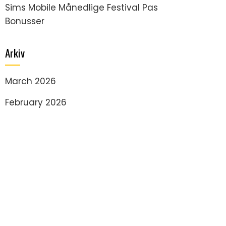
Sims Mobile Månedlige Festival Pas
Bonusser
Arkiv
March 2026
February 2026