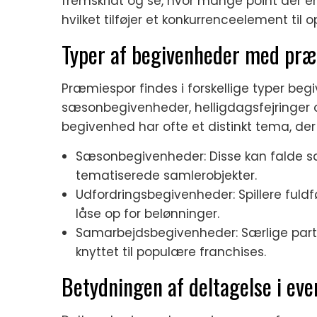
fremskridt og se, hvor mange point der e
hvilket tilføjer et konkurrenceelement til o
Typer af begivenheder med pr
Præmiespor findes i forskellige typer beg
sæsonbegivenheder, helligdagsfejringer 
begivenhed har ofte et distinkt tema, der 
Sæsonbegivenheder: Disse kan falde s
tematiserede samlerobjekter.
Udfordringsbegivenheder: Spillere fuldf
låse op for belønninger.
Samarbejdsbegivenheder: Særlige part
knyttet til populære franchises.
Betydningen af deltagelse i e