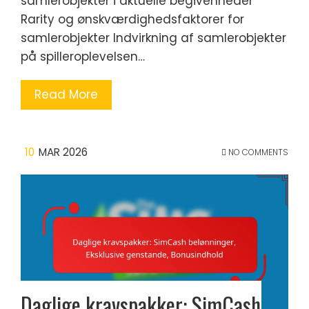
samlerobjekter i aktuelle begivenheder
Rarity og ønskværdighedsfaktorer for
samlerobjekter Indvirkning af samlerobjekter
på spilleroplevelsen…
Read More
10
MAR 2026
NO COMMENTS
Daglige kravspakker: SimCash