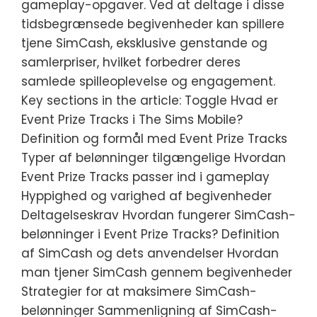
gameplay-opgaver. Ved at deltage i disse
tidsbegrænsede begivenheder kan spillere
tjene SimCash, eksklusive genstande og
samlerpriser, hvilket forbedrer deres
samlede spilleoplevelse og engagement.
Key sections in the article: Toggle Hvad er
Event Prize Tracks i The Sims Mobile?
Definition og formål med Event Prize Tracks
Typer af belønninger tilgængelige Hvordan
Event Prize Tracks passer ind i gameplay
Hyppighed og varighed af begivenheder
Deltagelseskrav Hvordan fungerer SimCash-
belønninger i Event Prize Tracks? Definition
af SimCash og dets anvendelser Hvordan
man tjener SimCash gennem begivenheder
Strategier for at maksimere SimCash-
belønninger Sammenligning af SimCash-