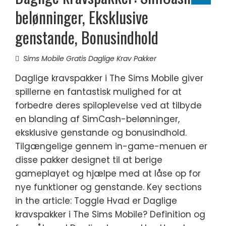
belønninger, Eksklusive
genstande, Bonusindhold
Sims Mobile Gratis Daglige Krav Pakker
Daglige kravspakker i The Sims Mobile giver
spillerne en fantastisk mulighed for at
forbedre deres spiloplevelse ved at tilbyde
en blanding af SimCash-belønninger,
eksklusive genstande og bonusindhold.
Tilgængelige gennem in-game-menuen er
disse pakker designet til at berige
gameplayet og hjælpe med at låse op for
nye funktioner og genstande. Key sections
in the article: Toggle Hvad er Daglige
kravspakker i The Sims Mobile? Definition og