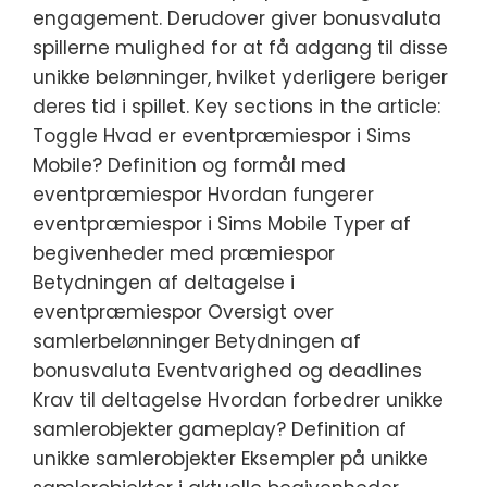
engagement. Derudover giver bonusvaluta
spillerne mulighed for at få adgang til disse
unikke belønninger, hvilket yderligere beriger
deres tid i spillet. Key sections in the article:
Toggle Hvad er eventpræmiespor i Sims
Mobile? Definition og formål med
eventpræmiespor Hvordan fungerer
eventpræmiespor i Sims Mobile Typer af
begivenheder med præmiespor
Betydningen af deltagelse i
eventpræmiespor Oversigt over
samlerbelønninger Betydningen af
bonusvaluta Eventvarighed og deadlines
Krav til deltagelse Hvordan forbedrer unikke
samlerobjekter gameplay? Definition af
unikke samlerobjekter Eksempler på unikke