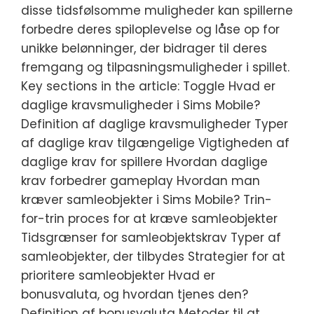
disse tidsfølsomme muligheder kan spillerne
forbedre deres spiloplevelse og låse op for
unikke belønninger, der bidrager til deres
fremgang og tilpasningsmuligheder i spillet.
Key sections in the article: Toggle Hvad er
daglige kravsmuligheder i Sims Mobile?
Definition af daglige kravsmuligheder Typer
af daglige krav tilgængelige Vigtigheden af
daglige krav for spillere Hvordan daglige
krav forbedrer gameplay Hvordan man
kræver samleobjekter i Sims Mobile? Trin-
for-trin proces for at kræve samleobjekter
Tidsgrænser for samleobjektskrav Typer af
samleobjekter, der tilbydes Strategier for at
prioritere samleobjekter Hvad er
bonusvaluta, og hvordan tjenes den?
Definition af bonusvaluta Metoder til at