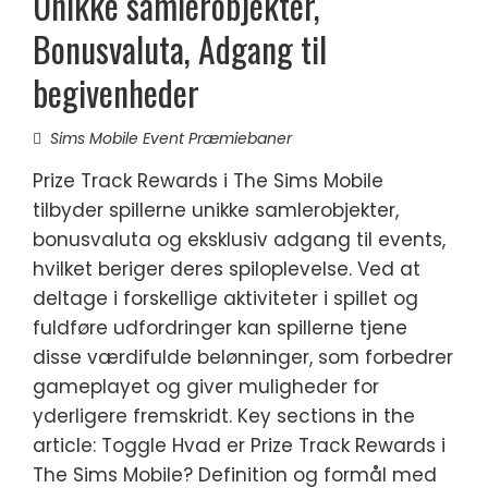
Unikke samlerobjekter,
Bonusvaluta, Adgang til
begivenheder
Sims Mobile Event Præmiebaner
Prize Track Rewards i The Sims Mobile
tilbyder spillerne unikke samlerobjekter,
bonusvaluta og eksklusiv adgang til events,
hvilket beriger deres spiloplevelse. Ved at
deltage i forskellige aktiviteter i spillet og
fuldføre udfordringer kan spillerne tjene
disse værdifulde belønninger, som forbedrer
gameplayet og giver muligheder for
yderligere fremskridt. Key sections in the
article: Toggle Hvad er Prize Track Rewards i
The Sims Mobile? Definition og formål med