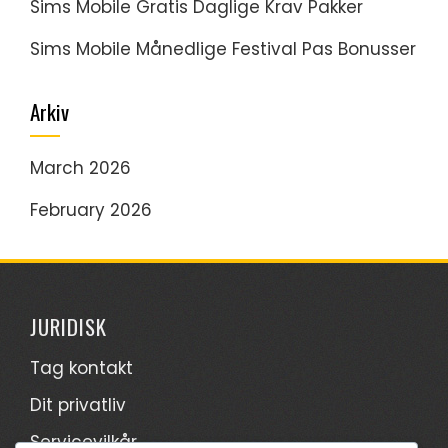
Sims Mobile Gratis Daglige Krav Pakker
Sims Mobile Månedlige Festival Pas Bonusser
Arkiv
March 2026
February 2026
JURIDISK
Tag kontakt
Dit privatliv
Servicevilkår