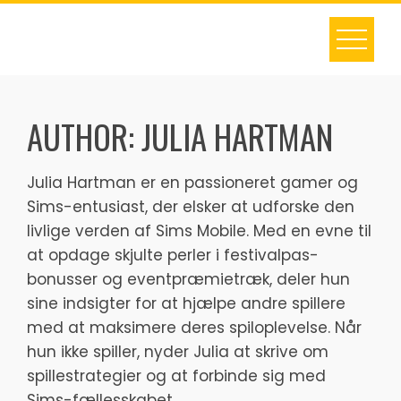
Skip
to
content
AUTHOR:
JULIA HARTMAN
Julia Hartman er en passioneret gamer og
Sims-entusiast, der elsker at udforske den
livlige verden af Sims Mobile. Med en evne til
at opdage skjulte perler i festivalpas-
bonusser og eventpræmietræk, deler hun
sine indsigter for at hjælpe andre spillere
med at maksimere deres spiloplevelse. Når
hun ikke spiller, nyder Julia at skrive om
spillestrategier og at forbinde sig med
Sims-fællesskabet.