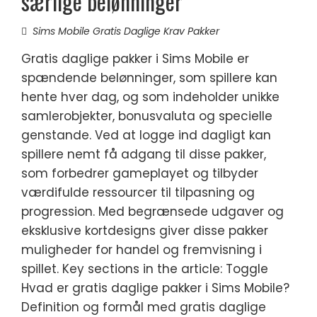
særlige belønninger
Sims Mobile Gratis Daglige Krav Pakker
Gratis daglige pakker i Sims Mobile er
spændende belønninger, som spillere kan
hente hver dag, og som indeholder unikke
samlerobjekter, bonusvaluta og specielle
genstande. Ved at logge ind dagligt kan
spillere nemt få adgang til disse pakker,
som forbedrer gameplayet og tilbyder
værdifulde ressourcer til tilpasning og
progression. Med begrænsede udgaver og
eksklusive kortdesigns giver disse pakker
muligheder for handel og fremvisning i
spillet. Key sections in the article: Toggle
Hvad er gratis daglige pakker i Sims Mobile?
Definition og formål med gratis daglige