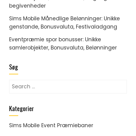
begivenheder
Sims Mobile Månedlige Belønninger: Unikke
genstande, Bonusvaluta, Festivaladgang
Eventpræmie spor bonusser: Unikke
samlerobjekter, Bonusvaluta, Belønninger
Søg
Search
for:
Kategorier
Sims Mobile Event Præmiebaner