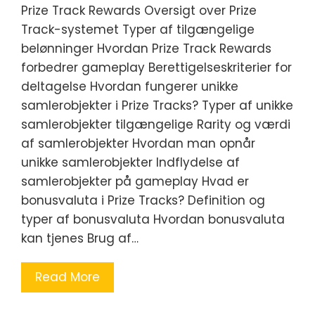
Prize Track Rewards Oversigt over Prize
Track-systemet Typer af tilgængelige
belønninger Hvordan Prize Track Rewards
forbedrer gameplay Berettigelseskriterier for
deltagelse Hvordan fungerer unikke
samlerobjekter i Prize Tracks? Typer af unikke
samlerobjekter tilgængelige Rarity og værdi
af samlerobjekter Hvordan man opnår
unikke samlerobjekter Indflydelse af
samlerobjekter på gameplay Hvad er
bonusvaluta i Prize Tracks? Definition og
typer af bonusvaluta Hvordan bonusvaluta
kan tjenes Brug af…
Read More