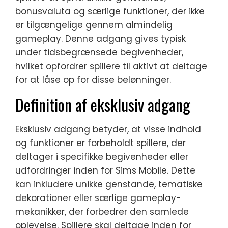
bonusvaluta og særlige funktioner, der ikke
er tilgængelige gennem almindelig
gameplay. Denne adgang gives typisk
under tidsbegrænsede begivenheder,
hvilket opfordrer spillere til aktivt at deltage
for at låse op for disse belønninger.
Definition af eksklusiv adgang
Eksklusiv adgang betyder, at visse indhold
og funktioner er forbeholdt spillere, der
deltager i specifikke begivenheder eller
udfordringer inden for Sims Mobile. Dette
kan inkludere unikke genstande, tematiske
dekorationer eller særlige gameplay-
mekanikker, der forbedrer den samlede
oplevelse. Spillere skal deltage inden for