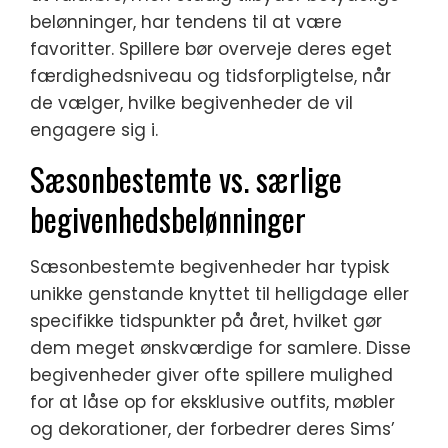
belønninger, har tendens til at være
favoritter. Spillere bør overveje deres eget
færdighedsniveau og tidsforpligtelse, når
de vælger, hvilke begivenheder de vil
engagere sig i.
Sæsonbestemte vs. særlige
begivenhedsbelønninger
Sæsonbestemte begivenheder har typisk
unikke genstande knyttet til helligdage eller
specifikke tidspunkter på året, hvilket gør
dem meget ønskværdige for samlere. Disse
begivenheder giver ofte spillere mulighed
for at låse op for eksklusive outfits, møbler
og dekorationer, der forbedrer deres Sims’