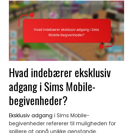
Hvad indebærer eksklusiv
adgang i Sims Mobile-
begivenheder?
Eksklusiv adgang
i Sims Mobile-
begivenheder refererer til muligheden for
spillere at opnå unikke genstande,