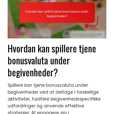
Hvordan kan spillere tjene
bonusvaluta under
begivenheder?
Spillere kan tjene bonusvaluta under
begivenheder ved at deltage i forskellige
aktiviteter, fuldføre begivenhedsspecifikke
udfordringer og anvende effektive
strategier. At engagere sig i