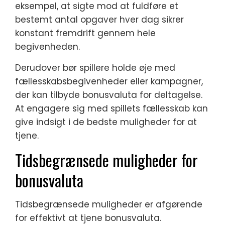
eksempel, at sigte mod at fuldføre et
bestemt antal opgaver hver dag sikrer
konstant fremdrift gennem hele
begivenheden.
Derudover bør spillere holde øje med
fællesskabsbegivenheder eller kampagner,
der kan tilbyde bonusvaluta for deltagelse.
At engagere sig med spillets fællesskab kan
give indsigt i de bedste muligheder for at
tjene.
Tidsbegrænsede muligheder for
bonusvaluta
Tidsbegrænsede muligheder er afgørende
for effektivt at tjene bonusvaluta.