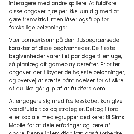
interagere med andre spillere. At fuldføre
disse opgaver hjælper ikke kun dig med at
gøre fremskridt, men låser også op for
forskellige belønninger.
Vær opmærksom på den tidsbegrænsede
karakter af disse begivenheder. De fleste
begivenheder varer i et par dage til en uge,
så planlæg dit gameplay derefter. Prioriter
opgaver, der tilbyder de højeste belønninger,
og overvej at sætte påmindelser for at sikre,
at du ikke går glip af at fuldføre dem.
At engagere sig med fællesskabet kan give
værdifulde tips og strategier. Deltag i fora
eller sociale mediegrupper dedikeret til Sims
Mobile for at dele erfaringer og lære af
andre. Denne interaktion kan også forbedre