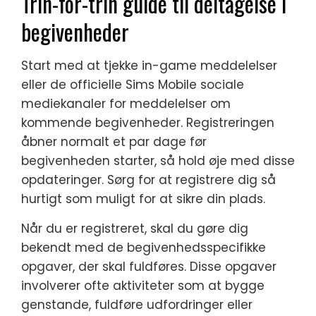
Trin-for-trin guide til deltagelse i
begivenheder
Start med at tjekke in-game meddelelser
eller de officielle Sims Mobile sociale
mediekanaler for meddelelser om
kommende begivenheder. Registreringen
åbner normalt et par dage før
begivenheden starter, så hold øje med disse
opdateringer. Sørg for at registrere dig så
hurtigt som muligt for at sikre din plads.
Når du er registreret, skal du gøre dig
bekendt med de begivenhedsspecifikke
opgaver, der skal fuldføres. Disse opgaver
involverer ofte aktiviteter som at bygge
genstande, fuldføre udfordringer eller