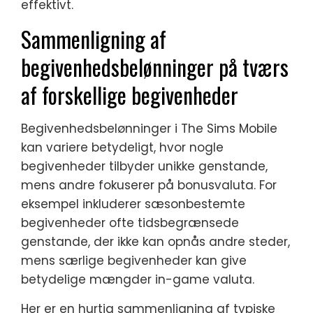
effektivt.
Sammenligning af
begivenhedsbelønninger på tværs
af forskellige begivenheder
Begivenhedsbelønninger i The Sims Mobile
kan variere betydeligt, hvor nogle
begivenheder tilbyder unikke genstande,
mens andre fokuserer på bonusvaluta. For
eksempel inkluderer sæsonbestemte
begivenheder ofte tidsbegrænsede
genstande, der ikke kan opnås andre steder,
mens særlige begivenheder kan give
betydelige mængder in-game valuta.
Her er en hurtig sammenligning af typiske