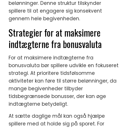
belønninger. Denne struktur tilskynder
spillere til at engagere sig konsekvent
gennem hele begivenheden.
Strategier for at maksimere
indtægterne fra bonusvaluta
For at maksimere indtægterne fra
bonusvaluta bør spillere udvikle en fokuseret
strategi. At prioritere tidsfølsomme
aktiviteter kan føre til større belønninger, da
mange begivenheder tilbyder
tidsbegrænsede bonusser, der kan øge
indtægterne betydeligt.
At sætte daglige mål kan også hjælpe
spillere med at holde sig på sporet. For