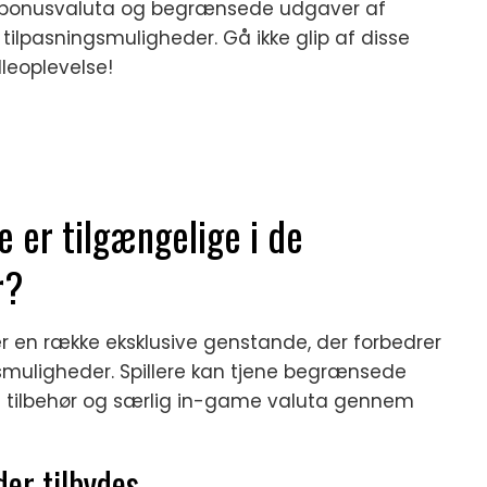
jene bonusvaluta og begrænsede udgaver af
tilpasningsmuligheder. Gå ikke glip af disse
leoplevelse!
 er tilgængelige i de
r?
 en række eksklusive genstande, der forbedrer
smuligheder. Spillere kan tjene begrænsede
a tilbehør og særlig in-game valuta gennem
der tilbydes