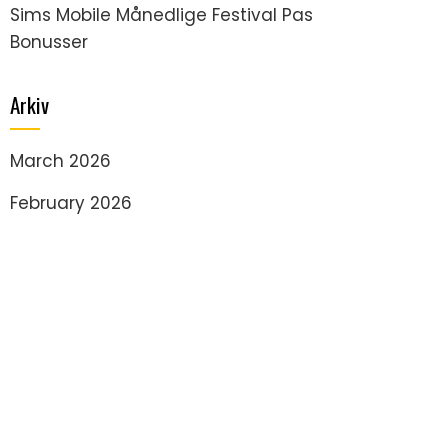
Sims Mobile Månedlige Festival Pas
Bonusser
Arkiv
March 2026
February 2026