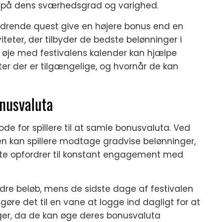
t på dens sværhedsgrad og varighed.
rdrende quest give en højere bonus end en
viteter, der tilbyder de bedste belønninger i
lde øje med festivalens kalender kan hjælpe
teter der er tilgængelige, og hvornår de kan
onusvaluta
ode for spillere til at samle bonusvaluta. Ved
en kan spillere modtage gradvise belønninger,
Dette opfordrer til konstant engagement med
ndre beløb, mens de sidste dage af festivalen
 gøre det til en vane at logge ind dagligt for at
inger, da de kan øge deres bonusvaluta