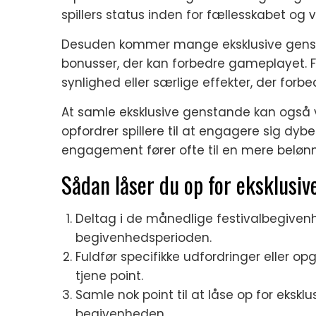
spillers status inden for fællesskabet og
Desuden kommer mange eksklusive gensta
bonusser, der kan forbedre gameplayet. F
synlighed eller særlige effekter, der forbe
At samle eksklusive genstande kan også 
opfordrer spillere til at engagere sig dyb
engagement fører ofte til en mere belønn
Sådan låser du op for eksklusi
Deltag i de månedlige festivalbegivenh
begivenhedsperioden.
Fuldfør specifikke udfordringer eller o
tjene point.
Samle nok point til at låse op for eksk
begivenheden.