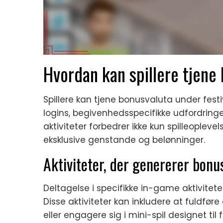
Hvordan kan spillere tjene
Spillere kan tjene bonusvaluta under festi
logins, begivenhedsspecifikke udfordringe
aktiviteter forbedrer ikke kun spilleoplev
eksklusive genstande og belønninger.
Aktiviteter, der genererer bonu
Deltagelse i specifikke in-game aktivite
Disse aktiviteter kan inkludere at fuldfør
eller engagere sig i mini-spil designet til f