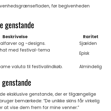
ivenhedsgrænsefladen, før begivenheden
ve genstande
Beskrivelse
Raritet
ivalfarver og -designs.
Sjælden
hat med festival-tema
Episk
me valuta til festivalindkøb.
Almindelig
e genstande
 de eksklusive genstande, der er tilgængelige
ruger bemærkede: “De unikke skins får virkelig
sker at vise dem frem for mine venner.”