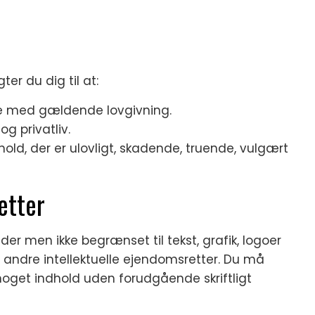
er du dig til at:
e med gældende lovgivning.
g privatliv.
hold, der er ulovligt, skadende, truende, vulgært
etter
er men ikke begrænset til tekst, grafik, logoer
 andre intellektuelle ejendomsretter. Du må
 noget indhold uden forudgående skriftligt